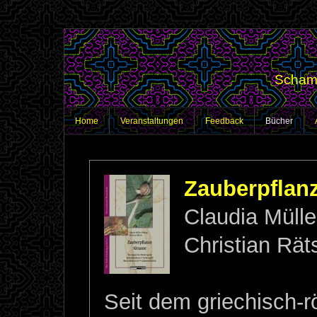
Schama
Home
Veranstaltungen
Feedback
Bücher
Zauberpflan
Claudia Mülle
Christian Rät
Seit dem griechisch-