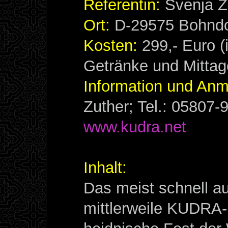
Referentin:
Svenja Z
Ort:
D-29575 Bohndo
Kosten:
299,- Euro (
Getränke und Mitta
Information und An
Zuther; Tel.: 05807
www.kudra.net
Inhalt:
Das meist schnell a
mittlerweile KUDRA-K